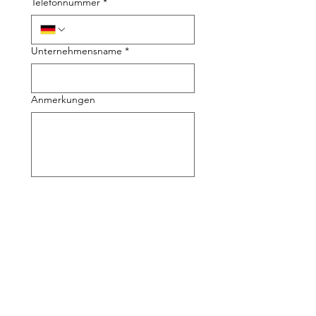
Telefonnummer
*
Unternehmensname
*
Anmerkungen
Grund der Anfrage
*
Einreichen
info@zertifikat-management.de