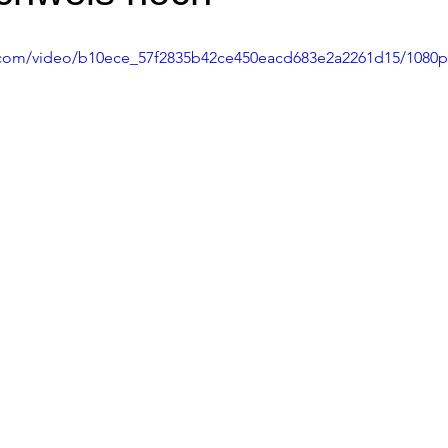
ic.com/video/b10ece_57f2835b42ce450eacd683e2a2261d15/1080